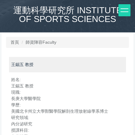
跳
運動科學研究所 INSTITUTE
到
OF SPORTS SCIENCES
主
要
內
容
區
首頁
師資陣容Faculty
王錫五 教授
姓名:
王錫五 教授
現職:
長庚大學醫學院
學歷:
美國北卡州立大學獸醫學院解剖生理放射線學系博士
研究領域:
內分泌研究
授課科目: