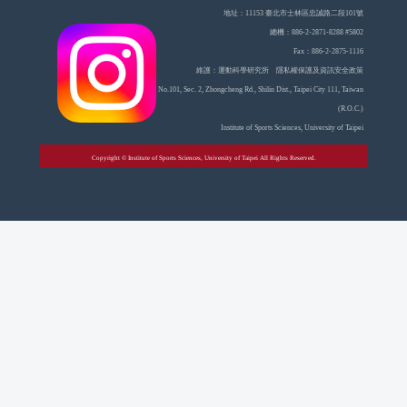
地址：11153 臺北市士林區忠誠路二段101號
總機：886-2-2871-8288 #5802
Fax：886-2-2875-1116
維護：運動科學研究所 隱私權保護及資訊安全政策
No.101, Sec. 2, Zhongcheng Rd., Shilin Dist., Taipei City 111, Taiwan
(R.O.C.)
Institute of Sports Sciences, University of Taipei
Copyright © Institute of Sports Sciences, University of Taipei All Rights Reserved.