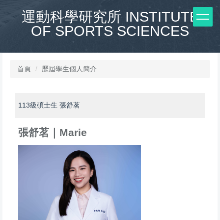
跳
運動科學研究所 INSTITUTE
到
OF SPORTS SCIENCES
主
要
內
容
區
首頁
歷屆學生個人簡介
113級碩士生 張舒茗
張舒茗｜Marie