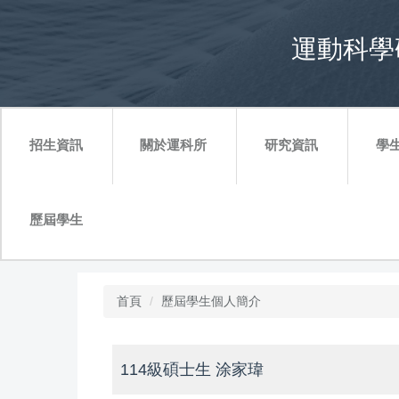
跳
到
運動科學研究
主
要
內
容
區
招生資訊
關於運科所
研究資訊
學
歷屆學生
首頁
歷屆學生個人簡介
114級碩士生 涂家瑋