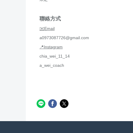
聯絡方式
✉️Email
a0973087726@gmail.com
📍Instagram
chia_wei_11_14
a_wei_coach