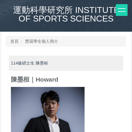
跳
運動科學研究所 INSTITUTE
到
OF SPORTS SCIENCES
主
要
內
容
區
首頁
歷屆學生個人簡介
114級碩士生 陳墨桓
陳墨桓｜
Howard