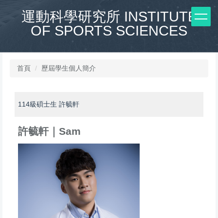
跳
運動科學研究所 INSTITUTE
到
OF SPORTS SCIENCES
主
要
內
容
區
首頁
歷屆學生個人簡介
114級碩士生 許毓軒
許毓軒｜Sam